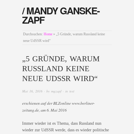
/ MANDY GANSKE-
ZAPF
Durchsuchen:
Home
»
„5 Gründe, warum Russland keine
neue UdSSR wird“
„5 GRÜNDE, WARUM
RUSSLAND KEINE
NEUE UDSSR WIRD“
Mai 16, 2016
· by
mgzapf
· in
text
erschienen auf der BLZonline www.berliner-
zeitung.de, am 6. Mai 2016
Immer wieder ist es Thema, dass Russland nun
wieder zur UdSSR werde, dass es wieder politische