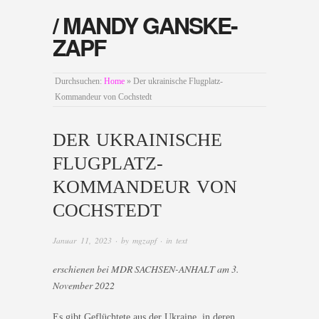
/ MANDY GANSKE-
ZAPF
Durchsuchen:
Home
»
Der ukrainische Flugplatz-
Kommandeur von Cochstedt
DER UKRAINISCHE
FLUGPLATZ-
KOMMANDEUR VON
COCHSTEDT
Januar 11, 2023
· by
mgzapf
· in
text
erschienen bei MDR SACHSEN-ANHALT am 3.
November 2022
Es gibt Geflüchtete aus der Ukraine, in deren