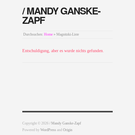
/ MANDY GANSKE-
ZAPF
Durchsuchen:
Home
»
Magnitzki-Liste
Entschuldigung, aber es wurde nichts gefunden.
Copyright © 2026
/ Mandy Ganske-Zapf
Powered by
WordPress
and
Origin