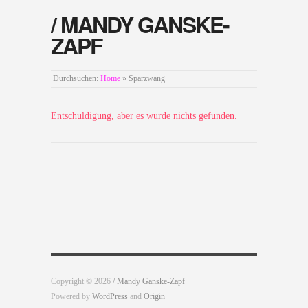
/ MANDY GANSKE-
ZAPF
Durchsuchen:
Home
»
Sparzwang
Entschuldigung, aber es wurde nichts gefunden.
Copyright © 2026
/ Mandy Ganske-Zapf
Powered by
WordPress
and
Origin