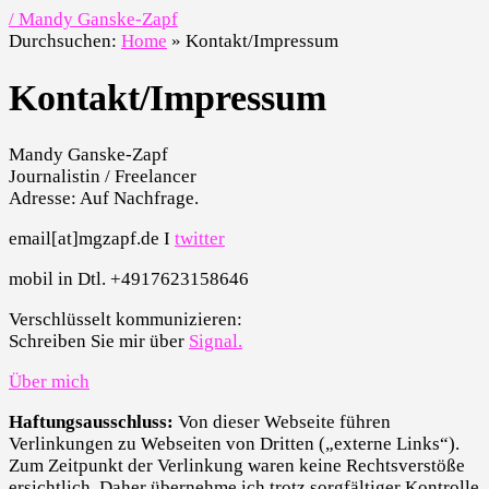
/ Mandy Ganske-Zapf
Durchsuchen:
Home
»
Kontakt/Impressum
Kontakt/Impressum
Mandy Ganske-Zapf
Journalistin / Freelancer
Adresse: Auf Nachfrage.
email[at]mgzapf.de I
twitter
mobil in Dtl. +4917623158646
Verschlüsselt kommunizieren:
Schreiben Sie mir über
Signal.
Über mich
Haftungsausschluss:
Von dieser Webseite führen
Verlinkungen zu Webseiten von Dritten („externe Links“).
Zum Zeitpunkt der Verlinkung waren keine Rechtsverstöße
ersichtlich. Daher übernehme ich trotz sorgfältiger Kontrolle