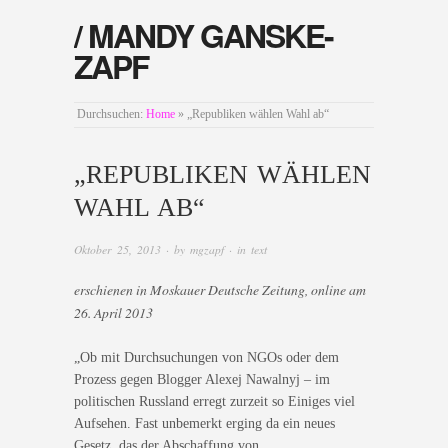
/ MANDY GANSKE-
ZAPF
Durchsuchen:
Home
»
„Republiken wählen Wahl ab“
„REPUBLIKEN WÄHLEN
WAHL AB“
Oktober 25, 2013
· by
mgzapf
· in
text
erschienen in Moskauer Deutsche Zeitung, online am
26. April 2013
„Ob mit Durchsuchungen von NGOs oder dem
Prozess gegen Blogger Alexej Nawalnyj – im
politischen Russland erregt zurzeit so Einiges viel
Aufsehen. Fast unbemerkt erging da ein neues
Gesetz, das der Abschaffung von