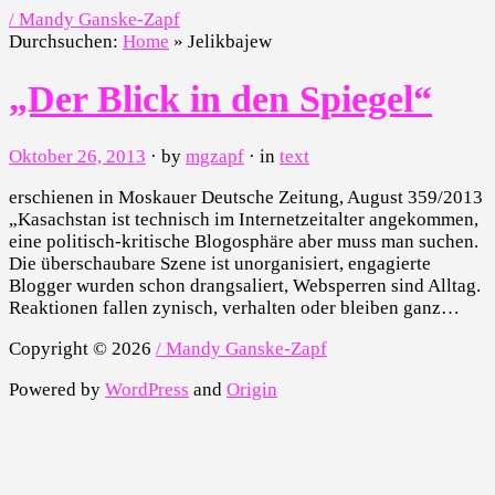
/ Mandy Ganske-Zapf
Durchsuchen:
Home
»
Jelikbajew
„Der Blick in den Spiegel“
Oktober 26, 2013
· by
mgzapf
· in
text
erschienen in Moskauer Deutsche Zeitung, August 359/2013
„Kasachstan ist technisch im Internetzeitalter angekommen,
eine politisch-kritische Blogosphäre aber muss man suchen.
Die überschaubare Szene ist unorganisiert, engagierte
Blogger wurden schon drangsaliert, Websperren sind Alltag.
Reaktionen fallen zynisch, verhalten oder bleiben ganz…
Copyright © 2026
/ Mandy Ganske-Zapf
Powered by
WordPress
and
Origin