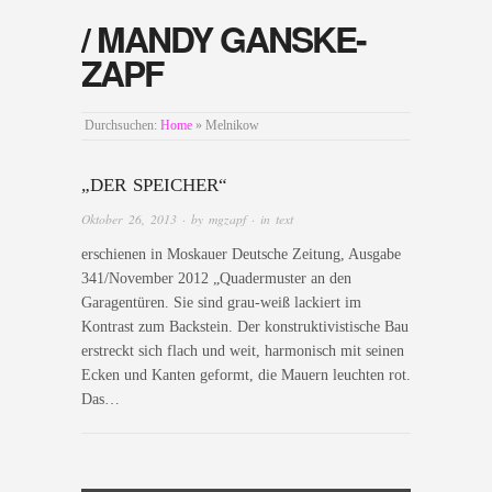
/ MANDY GANSKE-
ZAPF
Durchsuchen:
Home
»
Melnikow
„DER SPEICHER“
Oktober 26, 2013
· by
mgzapf
· in
text
erschienen in Moskauer Deutsche Zeitung, Ausgabe
341/November 2012 „Quadermuster an den
Garagentüren. Sie sind grau-weiß lackiert im
Kontrast zum Backstein. Der konstruktivistische Bau
erstreckt sich flach und weit, harmonisch mit seinen
Ecken und Kanten geformt, die Mauern leuchten rot.
Das…