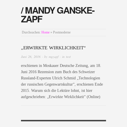
/ MANDY GANSKE-
ZAPF
Durchsuchen:
Home
»
Postmoderne
„ERWIRKTE WIRKLICHKEIT“
Juni 26, 2016
· by
mgzapf
· in
text
erschienen in Moskauer Deutsche Zeitung, am 18.
Juni 2016 Rezension zum Buch des Schweizer
Russland-Experten Ulrich Schmid „Technologien
der russischen Gegenwartskultur“, erschienen Ende
2015. Warum sich die Lektüre lohnt, ist hier
aufgeschrieben: „Erwirkte Wirklichkeit“ (Online)