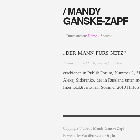
/ MANDY
GANSKE-ZAPF
Durchsuchen:
Home
»
Sotschi
„DER MANN FÜRS NETZ“
Januar 21, 2014
· by
mgzapf
· in
text
erschienen in Publik Forum, Nummer 2, 31.
Alexej Sidorenko, der in Russland unter an
Internetaktivisten im Sommer 2010 Hilfe z
Copyright © 2026
/ Mandy Ganske-Zapf
Powered by
WordPress
and
Origin