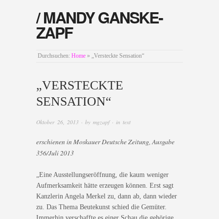
/ MANDY GANSKE-
ZAPF
Durchsuchen:
Home
»
„Versteckte Sensation“
„VERSTECKTE
SENSATION“
Oktober 26, 2013
· by
mgzapf
· in
text
erschienen in Moskauer Deutsche Zeitung, Ausgabe
356/Juli 2013
„Eine Ausstellungseröffnung, die kaum weniger
Aufmerksamkeit hätte erzeugen können. Erst sagt
Kanzlerin Angela Merkel zu, dann ab, dann wieder
zu. Das Thema Beutekunst schied die Gemüter.
Immerhin verschaffte es einer Schau die gehörige