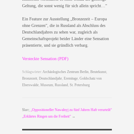
Geltung, die sonst wenig für sich allein spricht…“
Ein Feature zur Ausstellung „Bronzezeit – Europa
ohne Grenzen“, die in Russland als Abschluss des
Deutschlandjahres zu sehen war, zugleich als
Gemeinschaftsprojekt beider Länder eine Sensation
präsentierte, und sie gründlich verbarg.
Versteckte Sensation (PDF)
Schlagwörter:
Archäologisches Zentrum Berlin
,
Beutekunst
,
Bronzezeit
,
Deutschlandjahr
,
Eremitage
,
Goldschatz von
Eberswalde
,
Museum
,
Russland
,
St. Petersburg
$larr;
„Oppositioneller Nawalnyj zu fünf Jahren Haft verurteilt“
„Erklärtes Ringen um die Freiheit“
→