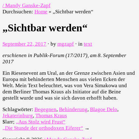
/ Mandy Ganske-Zapf
Durchsuchen:
Home
»
„Sichtbar werden“
„Sichtbar werden“
September 22, 2017
· by
mgzapf
· in
text
erschienen in Publik-Forum (17/2017), am 8. September
2017
Ein Riesenevent am Ural, an der Grenze zwischen Asien und
Europa mit behinderten Menschen aus vielen Ecken der
Welt. Mein Text beleuchtet, was von Vera Simakowa und
dem Berliner Thomas Kraus als Initiator auf die Beine
gestellt wurde und was sie sich davon erhofft haben.
Schlagwörter:
Begegnen
,
Behinderung
,
Blagoe Delo
,
Jekaterinburg
,
Thomas Kraus
$larr;
„Aus Stolz wird Frust“
„Die Stunde der orthodoxen Eiferer“
→