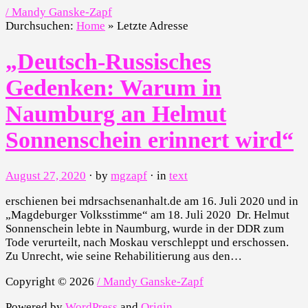
/ Mandy Ganske-Zapf
Durchsuchen:
Home
»
Letzte Adresse
„Deutsch-Russisches
Gedenken: Warum in
Naumburg an Helmut
Sonnenschein erinnert wird“
August 27, 2020
· by
mgzapf
· in
text
erschienen bei mdrsachsenanhalt.de am 16. Juli 2020 und in
„Magdeburger Volksstimme“ am 18. Juli 2020 Dr. Helmut
Sonnenschein lebte in Naumburg, wurde in der DDR zum
Tode verurteilt, nach Moskau verschleppt und erschossen.
Zu Unrecht, wie seine Rehabilitierung aus den…
Copyright © 2026
/ Mandy Ganske-Zapf
Powered by
WordPress
and
Origin