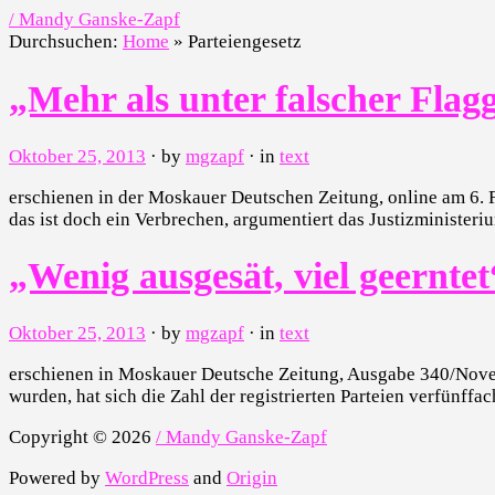
/ Mandy Ganske-Zapf
Durchsuchen:
Home
»
Parteiengesetz
„Mehr als unter falscher Flag
Oktober 25, 2013
· by
mgzapf
· in
text
erschienen in der Moskauer Deutschen Zeitung, online am 6. Fe
das ist doch ein Verbrechen, argumentiert das Justizministe
„Wenig ausgesät, viel geerntet
Oktober 25, 2013
· by
mgzapf
· in
text
erschienen in Moskauer Deutsche Zeitung, Ausgabe 340/Novem
wurden, hat sich die Zahl der registrierten Parteien verfünf
Copyright © 2026
/ Mandy Ganske-Zapf
Powered by
WordPress
and
Origin