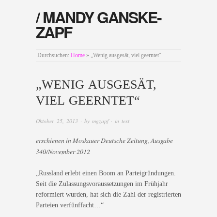
/ MANDY GANSKE-
ZAPF
Durchsuchen:
Home
»
„Wenig ausgesät, viel geerntet“
„WENIG AUSGESÄT,
VIEL GEERNTET“
Oktober 25, 2013
· by
mgzapf
· in
text
erschienen in Moskauer Deutsche Zeitung, Ausgabe
340/November 2012
„Russland erlebt einen Boom an Parteigründungen.
Seit die Zulassungsvoraussetzungen im Frühjahr
reformiert wurden, hat sich die Zahl der registrierten
Parteien verfünffacht…“