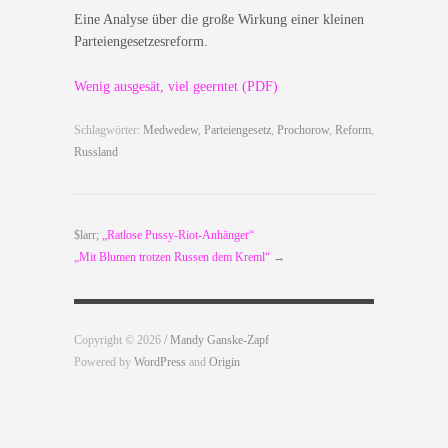
Eine Analyse über die große Wirkung einer kleinen
Parteiengesetzesreform.
Wenig ausgesät, viel geerntet (PDF)
Schlagwörter:
Medwedew
,
Parteiengesetz
,
Prochorow
,
Reform
,
Russland
$larr;
„Ratlose Pussy-Riot-Anhänger“
„Mit Blumen trotzen Russen dem Kreml“
→
Copyright © 2026
/ Mandy Ganske-Zapf
Powered by
WordPress
and
Origin