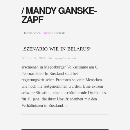
/ MANDY GANSKE-
ZAPF
Durchsuchen:
Home
»
Proteste
„SZENARIO WIE IN BELARUS“
Februar 9, 2021
· by
mgzapf
· in
text
erschienen in Magdeburger Volksstimme am 6.
Februar 2020 In Russland sind bei
regierungskritischen Protesten so viele Menschen
wie noch nie festgenommen wurden. Eine extrem
schwere Situation, eine einschüchternde Drohkulisse
für all jene, die ihrer Unzufriedenheit mit den
Verhältnissen in Russland…