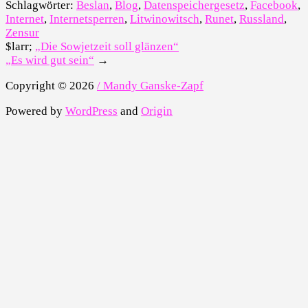
Schlagwörter:
Beslan
,
Blog
,
Datenspeichergesetz
,
Facebook
,
Internet
,
Internetsperren
,
Litwinowitsch
,
Runet
,
Russland
,
Zensur
$larr;
„Die Sowjetzeit soll glänzen“
„Es wird gut sein“
→
Copyright © 2026
/ Mandy Ganske-Zapf
Powered by
WordPress
and
Origin