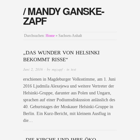
/ MANDY GANSKE-
ZAPF
Durchsuchen:
Home
»
Sachsen-Anhalt
„DAS WUNDER VON HELSINKI
BEKOMMT RISSE“
Juni 2, 2016
· by
mgzapf
· in
text
erschienen in Magdeburger Volksstimme, am 1. Juni
2016 Ljudmila Alexejewa und weitere Vertreter der
Helsinki-Gruppe, darunter aus Polen und Ungarn,
sprachen auf einer Podiumsdiskussion anlässlich des
40. Geburtstages der Moskauer Helsinki-Gruppe in
Berlin. Ein Kurz-Bericht, mit kleinem Ausflug in
die…
„DIE KIRCHE UND IHRE ÖKO-