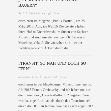
BAUERN“
April 1, 2016
· by
mgzapf
· in
text
erschienen im Magazin „Publik Forum“, am 25.
März 2016, Ausgabe 6/2016 Die Gersters haben
ihren Hof in Dietrichsroda im Süden von Sachsen-
Anhalt und sind eine der wenigen Ökobauern in
Mitteldeutschland. Sie wünschen sich, bei der
Pachtvergabe von Äckern durch die…
„TRANSIT: SO NAH UND DOCH SO
FERN“
September 1, 2015
· by
mgzapf
· in
text
erschienen in der Magdeburger Volksstimme, am 30.
Juli 2015 Dennis Grabowsky und ich haben uns auf
die Spuren des „Transit-Westberlin“ begeben. Wie
war das eigentlich damals, durch den Transittunnel
durch die DDR zu fahren? Wie hat es sich angefühlt?