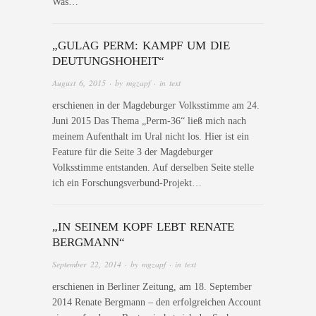
Was…
„GULAG PERM: KAMPF UM DIE
DEUTUNGSHOHEIT“
August 6, 2015
· by
mgzapf
· in
text
erschienen in der Magdeburger Volksstimme am 24.
Juni 2015 Das Thema „Perm-36“ ließ mich nach
meinem Aufenthalt im Ural nicht los. Hier ist ein
Feature für die Seite 3 der Magdeburger
Volksstimme entstanden. Auf derselben Seite stelle
ich ein Forschungsverbund-Projekt…
„IN SEINEM KOPF LEBT RENATE
BERGMANN“
September 22, 2014
· by
mgzapf
· in
text
erschienen in Berliner Zeitung, am 18. September
2014 Renate Bergmann – den erfolgreichen Account