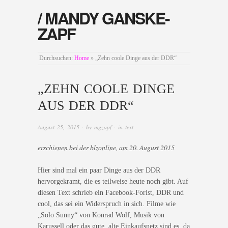
/ MANDY GANSKE-
ZAPF
Durchsuchen:
Home
»
„Zehn coole Dinge aus der DDR“
„ZEHN COOLE DINGE
AUS DER DDR“
August 25, 2015
· by
mgzapf
· in
text
erschienen bei der blzonline, am 20. August 2015
Hier sind mal ein paar Dinge aus der DDR
hervorgekramt, die es teilweise heute noch gibt. Auf
diesen Text schrieb ein Facebook-Forist, DDR und
cool, das sei ein Widerspruch in sich. Filme wie
„Solo Sunny“ von Konrad Wolf, Musik von
Karussell oder das gute, alte Einkaufsnetz sind es, da