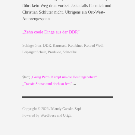
führt kein Weg dran vorbei. Jedenfalls für mich und
Christian Schlüter nicht. Übrigens ein Ost-West-
Autorengespann.
„Zehn coole Dinge aus der DDR“
Schlagwörter:
DDR
,
Karussell
,
Kombinat
,
Konrad Wolf
,
Leipziger Schule
,
Produkte
,
Schwalbe
$larr;
„Gulag Perm: Kampf um die Deutungshoheit“
„Transit: So nah und doch so fern“
→
Copyright © 2026
/ Mandy Ganske-Zapf
Powered by
WordPress
and
Origin