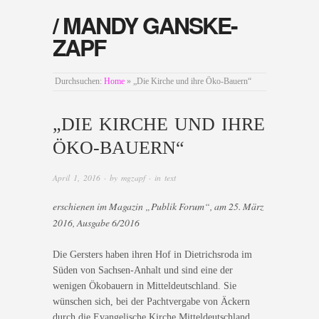
/ MANDY GANSKE-
ZAPF
Durchsuchen:
Home
»
„Die Kirche und ihre Öko-Bauern“
„DIE KIRCHE UND IHRE
ÖKO-BAUERN“
April 1, 2016
· by
mgzapf
· in
text
erschienen im Magazin „Publik Forum“, am 25. März
2016, Ausgabe 6/2016
Die Gersters haben ihren Hof in Dietrichsroda im
Süden von Sachsen-Anhalt und sind eine der
wenigen Ökobauern in Mitteldeutschland. Sie
wünschen sich, bei der Pachtvergabe von Äckern
durch die Evangelische Kirche Mitteldeutschland