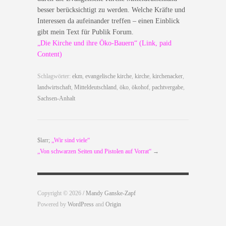
besser berücksichtigt zu werden. Welche Kräfte und
Interessen da aufeinander treffen – einen Einblick
gibt mein Text für Publik Forum.
„Die Kirche und ihre Öko-Bauern“ (Link, paid
Content)
Schlagwörter:
ekm
,
evangelische kirche
,
kirche
,
kirchenacker
,
landwirtschaft
,
Mitteldeutschland
,
öko
,
ökohof
,
pachtvergabe
,
Sachsen-Anhalt
$larr;
„Wir sind viele“
„Von schwarzen Seiten und Pistolen auf Vorrat“
→
Copyright © 2026
/ Mandy Ganske-Zapf
Powered by
WordPress
and
Origin